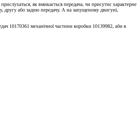
 прислухаться, як вмикається передача, чи присутнє характерне
, другу або задню передачу. А на запущеному двигуні,
редач
10170361
механічної частини коробки 10139982, аби в