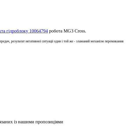
та гідроблоку 10064794
робота MG3 Cross.
редач, результат негативної ситуації один і той же - зламаний механізм перемикання
в'язаних із нашими пропозиціями