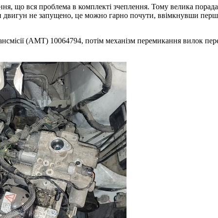
ня, що вся проблема в комплекті зчеплення. Тому велика порада
и двигун не запущено, це можно гарно почути, ввімкнувши першу
рансмісії (AMT) 10064794, потім механізм перемикання вилок пе