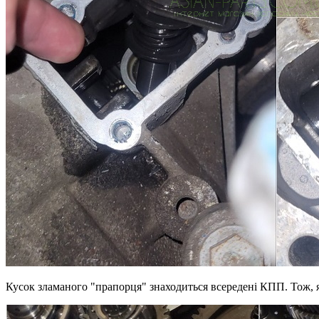
Кусок зламаного "прапорця" знаходиться всередені КПП. Тож, якщ