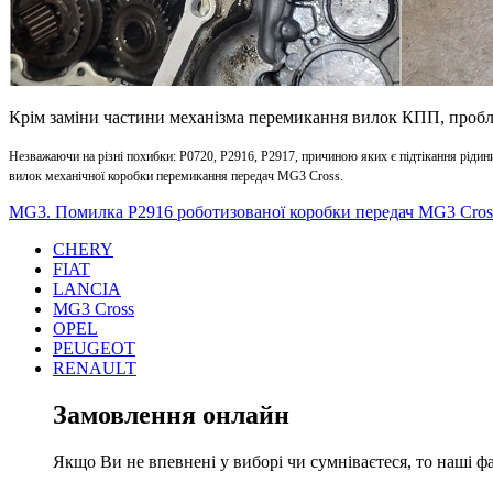
Крім заміни частини механізма перемикання вилок КПП, пробл
Незважаючи на різні похибки:
P0720,
P2916,
P2917
, причиною яких є підтікання рідин
вилок механічної коробки перемикання передач MG3 Cross.
MG3. Помилка P2916 роботизованої коробки передач MG3 Cros
CHERY
FIAT
LANCIA
MG3 Cross
OPEL
PEUGEOT
RENAULT
Замовлення онлайн
Якщо Ви не впевнені у виборі чи сумніваєтеся, то наші ф