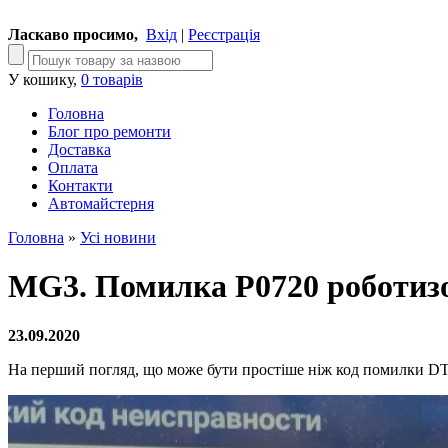
Ласкаво просимо,
Вхід
|
Реєстрація
У кошику,
0 товарів
Головна
Блог про ремонти
Доставка
Оплата
Контакти
Автомайстерня
Головна
»
Усі новини
MG3. Помилка P0720 роботизо
23.09.2020
На перший погляд, що може бути простіше ніж код помилки DTC