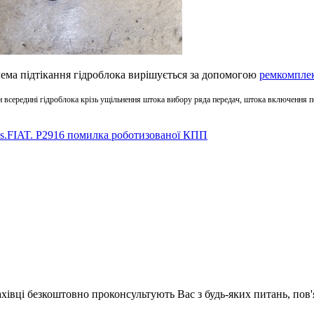
ема підтікання гідроблока вирішується за допомогою
ремкомплек
и всередині гідроблока крізь ущільнення штока вибору ряда передач, штока включення пе
s.
FIAT. P2916 помилка роботизованої КПП
ахівці безкоштовно проконсультують Вас з будь-яких питань, по