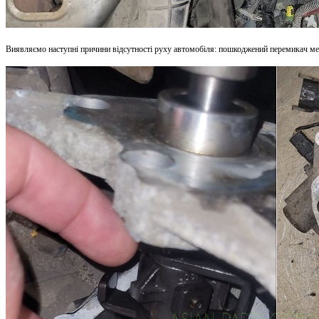
Виявляємо наступні причини відсутності руху автомобіля: пошкоджений перемикач мех