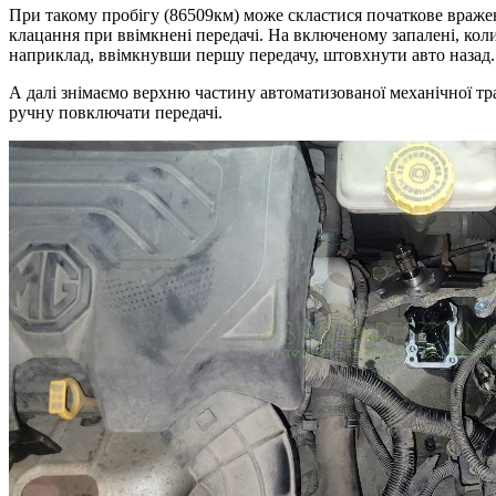
При такому пробігу (86509км) може скластися початкове вражен
клацання при ввімкнені передачі. На включеному запалені, кол
наприклад, ввімкнувши першу передачу, штовхнути авто назад.
А далі знімаємо верхню частину автоматизованої механічної т
ручну повключати передачі.