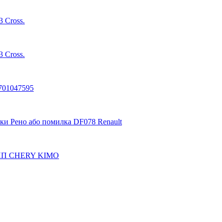
 Cross.
 Cross.
701047595
и Рено або помилка DF078 Renault
ї КПП CHERY KIMO