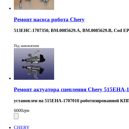
Ремонт насоса робота Chery
513EHC-1707350, BM.0085629.A,
BM.0085629.B,
Cod EP
Під замовлення
Ремонт актуатора сцепления Chery 515EHA-
установлен на
515EHA-1707010
роботизированной КПП
6000
грн
CHERY