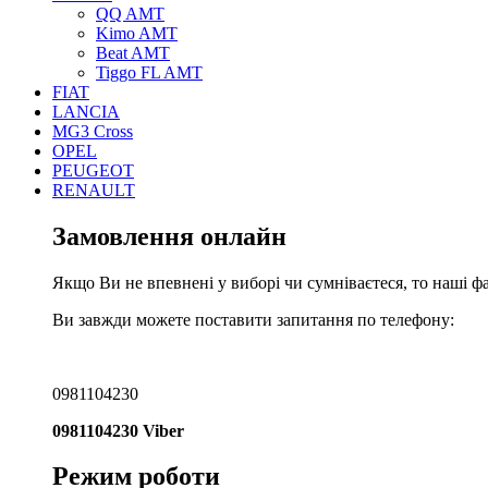
QQ AMT
Kimo AMT
Beat AMT
Tiggo FL AMT
FIAT
LANCIA
MG3 Cross
OPEL
PEUGEOT
RENAULT
Замовлення онлайн
Якщо Ви не впевнені у виборі чи сумніваєтеся, то наші ф
Ви завжди можете поставити запитання по телефону:
0981104230
0981104230 Viber
Режим роботи