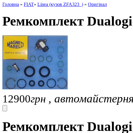
Головна
»
FIAT
»
Linea (кузов ZFA323_)
»
Оригінал
Ремкомплект Dualogic
, автомайстерн
12900
грн
Ремкомплект Dualogic