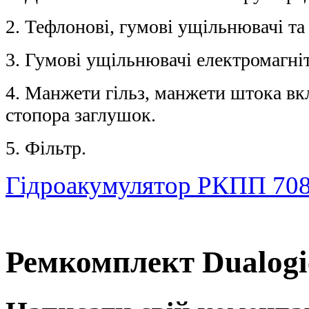
2. Тефлонові, гумові ущільнювачі та
3. Гумові ущільнювачі електромагні
4. Манжети гільз, манжети штока вк
стопора заглушок.
5. Фільтр.
Гідроакумулятор РКПП 708
Ремкомплект Dualogic