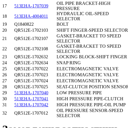
OIL PIPE BRACKET-HIGH
17
513EHA-1707039
PRESSURE
HYDRAULIC OIL-SPEED
18
513EHA-4004011
SELECTOR
19
Q1840822
BOLT
20
QR512E-1702103
SHIFT FINGER-SPEED SELECTOR
GASKET-BRACKET TO SPEED
21
QR512E-1702107
SELECTOR
GASKET-BRACKET TO SPEED
22
QR512E-1702108
SELECTOR
23
QR512E-1702632
LOCKING BLOCK-SHIFT FINGER
24
QR512E-1702634
SNAP RING
25
QR512E-1707022
ELECTROMAGNETIC VALVE
26
QR512E-1707023
ELECTROMAGNETIC VALVE
27
QR512E-1707024
ELECTROMAGNETIC VALVE
28
QR512E-1707025
SEAT-CLUTCH POSITION SENSO
29
513EHA-1707040
LOW PRESSURE PIPE
30
513EHA-1707041
HIGH PRESSURE PIPE-CLUTCH
31
513EHA-1707042
HIGH PRESSURE PIPE-OIL PUMP
OIL PRESSURE SENSOR-SPEED
32
QR512E-1707012
SELECTOR