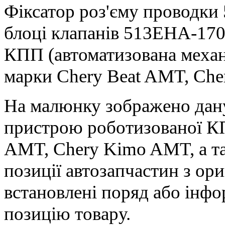
Фіксатор
роз'єму проводк
блоці клапанів 513EHA-170
КПП
(автоматизована механ
марки Chery Beat AMT, Ch
На малюнку зображено дану
пристрою роботизованої КП
AMT, Chery Kimo AMT, а та
позиції автозапчастин з ор
встановлені поряд або інф
позицію товару.