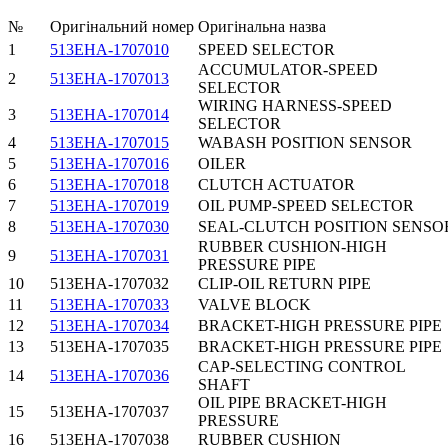
№
Оригінальний номер
Оригінальна назва
1
513EHA-1707010
SPEED SELECTOR
ACCUMULATOR-SPEED
2
513EHA-1707013
SELECTOR
WIRING HARNESS-SPEED
3
513EHA-1707014
SELECTOR
4
513EHA-1707015
WABASH POSITION SENSOR
5
513EHA-1707016
OILER
6
513EHA-1707018
CLUTCH ACTUATOR
7
513EHA-1707019
OIL PUMP-SPEED SELECTOR
8
513EHA-1707030
SEAL-CLUTCH POSITION SENSO
RUBBER CUSHION-HIGH
9
513EHA-1707031
PRESSURE PIPE
10
513EHA-1707032
CLIP-OIL RETURN PIPE
11
513EHA-1707033
VALVE BLOCK
12
513EHA-1707034
BRACKET-HIGH PRESSURE PIPE
13
513EHA-1707035
BRACKET-HIGH PRESSURE PIPE
CAP-SELECTING CONTROL
14
513EHA-1707036
SHAFT
OIL PIPE BRACKET-HIGH
15
513EHA-1707037
PRESSURE
16
513EHA-1707038
RUBBER CUSHION