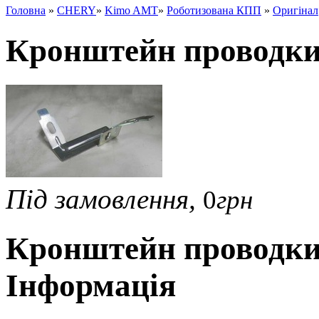
Головна
»
CHERY
»
Kimo AMT
»
Роботизована КПП
»
Оригінал
Кронштейн проводки
Під замовлення,
0
грн
Кронштейн проводки
Інформація