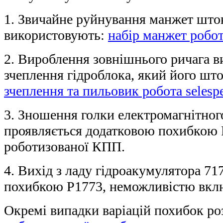
1. Звичайне руйнування манжет шток
використовують:
набір манжет робо
2. Вироблення зовнішнього ричага
в
зчеплення гідроблока, який його шт
зчеплення та пильовик робота selesp
3. Зношення голки електромагнітног
проявляється додатковою похибкою 
роботизованої КПП.
4. Вихід з ладу гідроакумулятора 71
похибкою P1773, неможливістю вклю
Окремі випадки варіацій похибок ро