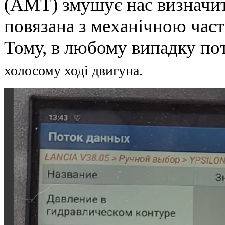
(AMT) змушує нас визначит
повязана з механічною час
Тому, в любому випадку пот
холосому ході двигуна.